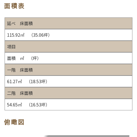
面積表
延べ 床面積
115.92㎡ （35.06坪）
項目
面積 ㎡ （坪）
一階 床面積
61.27㎡ （18.53坪）
二階 床面積
54.65㎡ （16.53坪）
俯瞰図