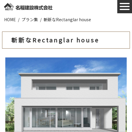
HOME
プラン集
斬新なRectanglar house
施工実績
お知らせ
斬新なRectanglar house
会社概要
業者様へ
ZEHについて
採用情報
お問合わせ