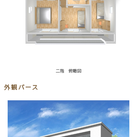
二階 俯瞰図
外観パース