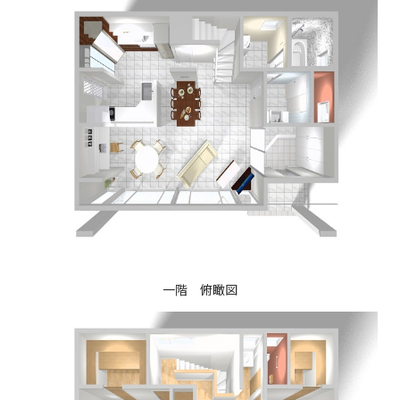
一階 俯瞰図