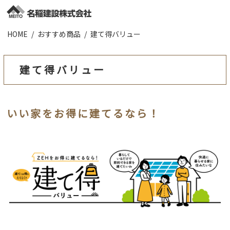
HOME
おすすめ商品
建て得バリュー
施工実績
お知らせ
建て得バリュー
会社概要
いい家をお得に建てるなら！
業者様へ
ZEHについて
採用情報
お問合わせ