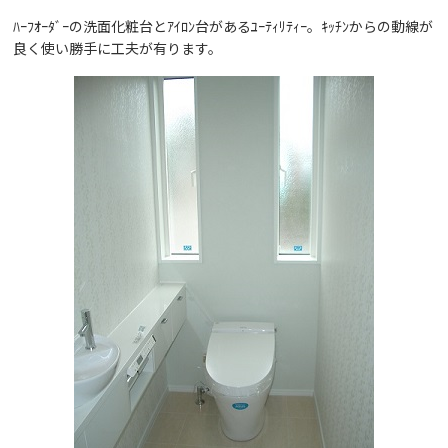
ﾊｰﾌｵｰﾀﾞｰの洗面化粧台とｱｲﾛﾝ台があるﾕｰﾃｨﾘﾃｨｰ。ｷｯﾁﾝからの動線が
良く使い勝手に工夫が有ります。