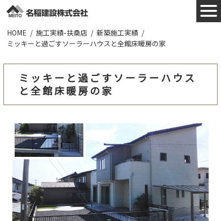
HOME
施工実績-扶桑店
新築施工実績
施工実績
ミッキーと過ごすソーラーハウスと全館床暖房の家
お知らせ
ミッキーと過ごすソーラーハウス
と全館床暖房の家
会社概要
業者様へ
ZEHについて
採用情報
お問合わせ