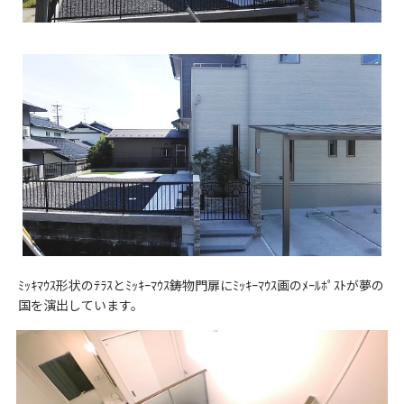
ﾐｯｷﾏｳｽ形状のﾃﾗｽとﾐｯｷｰﾏｳｽ鋳物門扉にﾐｯｷｰﾏｳｽ画のﾒｰﾙﾎﾟｽﾄが夢の
国を演出しています。