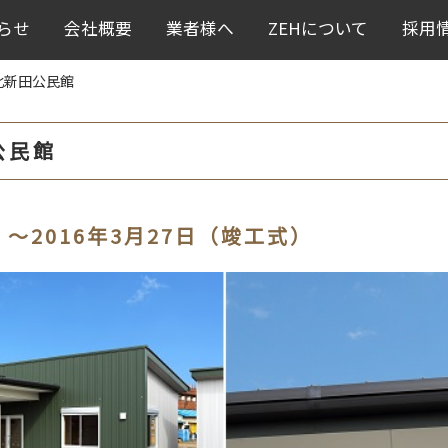
らせ
会社概要
業者様へ
ZEHについて
採用
北新田公民館
公民館
）～2016年3月27日（竣工式）