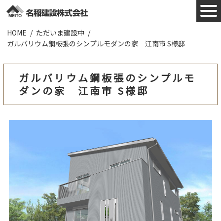
HOME
ただいま建設中
施工実績
ガルバリウム鋼板張のシンプルモダンの家 江南市 S様邸
お知らせ
ガルバリウム鋼板張のシンプルモ
ダンの家 江南市 S様邸
会社概要
業者様へ
ZEHについて
採用情報
お問合わせ