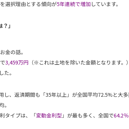
を選択理由とする傾向が
5年連続で増加
しています。
は？」
お金の話。
で
3,459万円
（※これは土地を除いた金額となります。）
ました。
利用し、返済期間も「35年以上」が全国平均72.5%と
均。
利タイプは、「
変動金利型
」が最も多く、全国で
64.2％