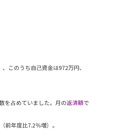
、このうち自己資金は972万円、
大多数を占めていました。月の
返済額
で
（前年度比7.2％増）。