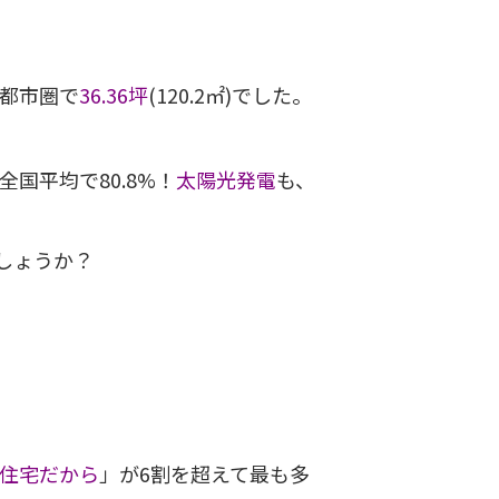
大都市圏で
36.36坪
(120.2㎡)でした。
国平均で80.8%！
太陽光発電
も、
しょうか？
住宅だから
」が6割を超えて最も多