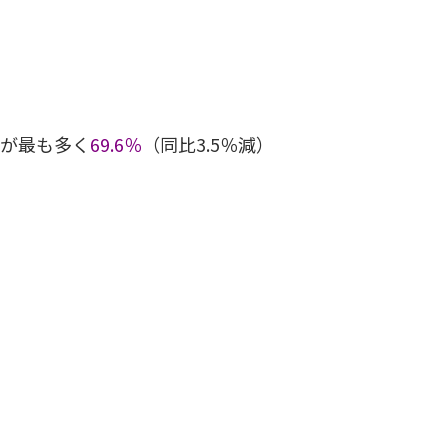
が最も多く
69.6％
（同比3.5％減）