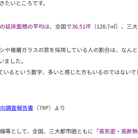
きたいところです。
の
延床面積
の
平均
は、全国で
36.51坪
（120.7㎡）、三
シや複層ガラスの窓を採用している人の割合は、なんと全
ていました。
れているという数字、多いと感じた方もいるのではないで
向調査報告書
（79P）より
備等として、全国、三大都市圏ともに「
高気密・高断熱