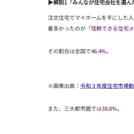
▶︎解説1「みんなが住宅会社を選ん
注文住宅でマイホームを手にした人
番多かったのが「
信頼できる住宅メ
その割合は全国で
46.4%
。
※画像出典：
令和３年度住宅市場動
また、三大都市圏では
38.8%
。