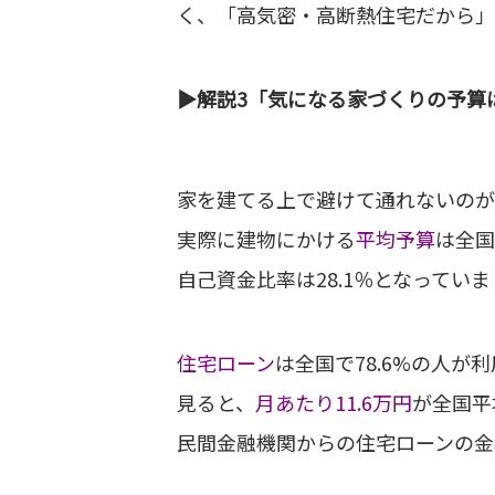
く、「高気密・高断熱住宅だから」
▶︎解説3「気になる家づくりの予算
家を建てる上で避けて通れないのが
実際に建物にかける
平均予算
は全国
自己資金比率は28.1％となってい
住宅ローン
は全国で78.6%の人が
見ると、
月あたり11.6万円
が全国平
民間金融機関からの住宅ローンの金