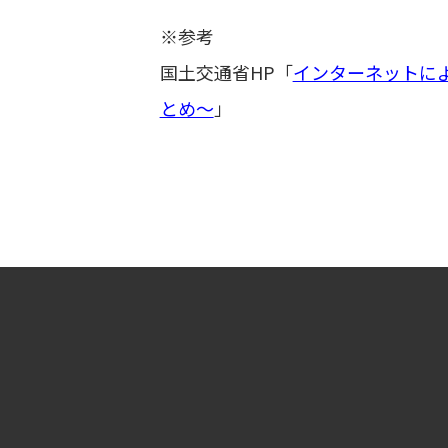
※参考
国土交通省HP「
インターネットに
とめ～
」